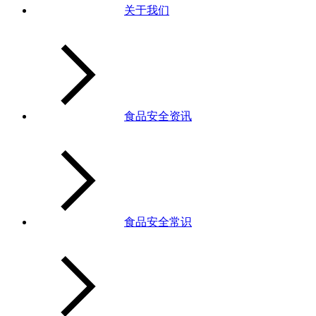
关于我们
食品安全资讯
食品安全常识