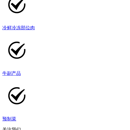
冷鲜冷冻部位肉
牛副产品
预制菜
关注我们