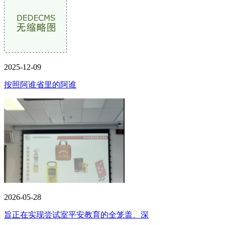
2025-12-09
按照阿谁省里的阿谁
2026-05-28
旨正在实现尝试室平安教育的全笼盖、深