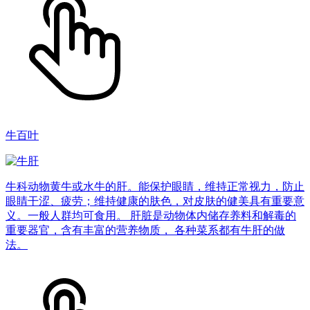
牛百叶
牛科动物黄牛或水牛的肝。能保护眼睛，维持正常视力，防止
眼睛干涩、疲劳；维持健康的肤色，对皮肤的健美具有重要意
义。一般人群均可食用。 肝脏是动物体内储存养料和解毒的
重要器官，含有丰富的营养物质， 各种菜系都有牛肝的做
法。