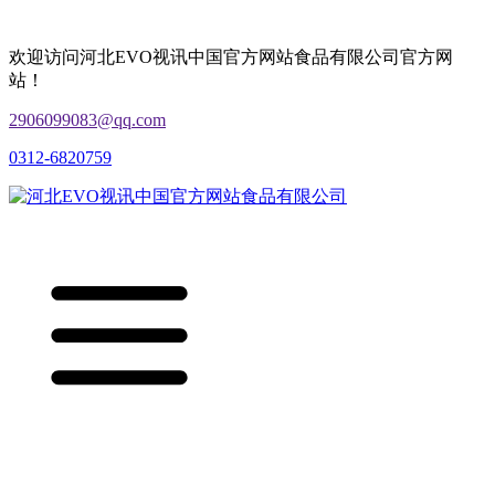
欢迎访问河北EVO视讯中国官方网站食品有限公司官方网
站！
2906099083@qq.com
0312-6820759