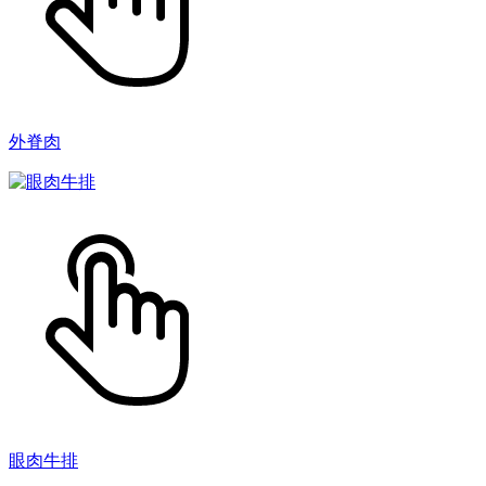
外脊肉
眼肉牛排