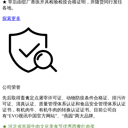
★ 宰后由驻厂兽医开具检验检疫合格证明，并随货同行发往
各地。
探索更多
公司荣誉
先后取得畜禽定点屠宰许可证、动物防疫条件合格证、排污许
可证、清真认证、质量管理体系认证和食品安全管理体系认证
证书，有机肉牛、有机牛肉的转换认证证书。目前公司自
有“EVO视讯中国官方网站”、“燕园”两大品牌。
★ 河北省首届牛肉文化美食节优秀西餐红肉奖