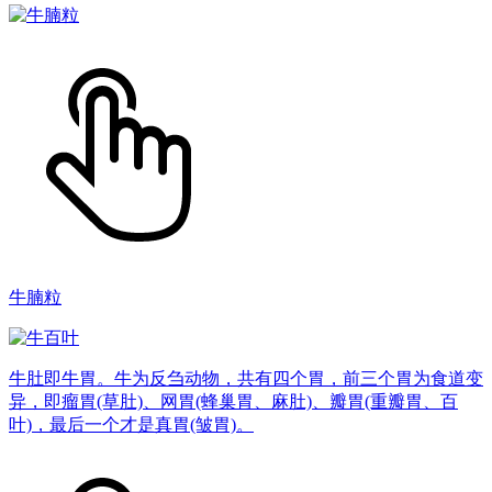
牛腩粒
牛肚即牛胃。牛为反刍动物，共有四个胃，前三个胃为食道变
异，即瘤胃(草肚)、网胃(蜂巢胃、麻肚)、瓣胃(重瓣胃、百
叶)，最后一个才是真胃(皱胃)。