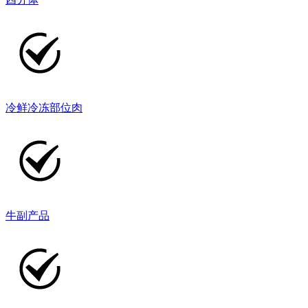
冷鲜冷冻部位肉
牛副产品