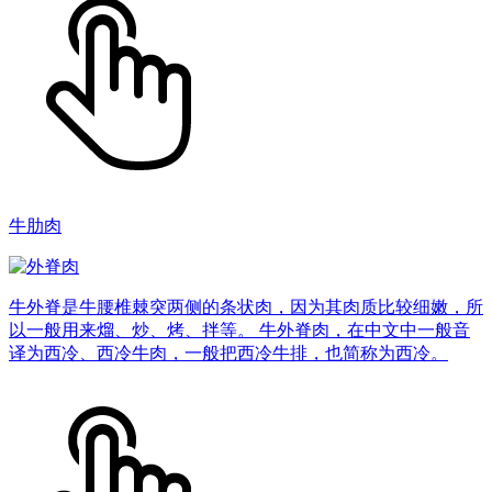
牛肋肉
牛外脊是牛腰椎棘突两侧的条状肉，因为其肉质比较细嫩，所
以一般用来熘、炒、烤、拌等。 牛外脊肉，在中文中一般音
译为西冷、西冷牛肉，一般把西冷牛排，也简称为西冷。