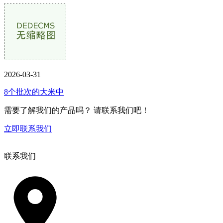
2026-03-31
8个批次的大米中
需要了解我们的产品吗？ 请联系我们吧！
立即联系我们
联系我们