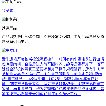
预制菜
推荐产品
产品以热鲜四分体牛肉、冷鲜冷冻部位肉、牛副产品系列及预
制菜系列为主。
活牛进场严格按照检验流程操作，对所有肉牛进场前进行血清
检测瘦肉精，合格后进入待宰圈静养，静养后进行屠宰。屠宰
过程全部按照清真工艺要求和屠宰操作规程进行，所有牛肉产
品检测合格后才准出厂。肉牛屠宰做到头头检测水分和“瘦肉
精”等违禁品，抽检抗生素、磺胺类、硝基呋喃类等兽药残
留，保障产品质量安全。做好产品销售记录，实现产品质量可
追溯，与业务部门、行政管理部门积极探索产品流通标识，紧
紧围绕产品质量安全和追朔制度的实施做工作。