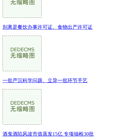
别离是餐饮办事许可证、食物出产许可证
一批严沉科学问题、立异一批环节手艺
酒鬼酒陷风波市值蒸发15亿 专项抽检30批