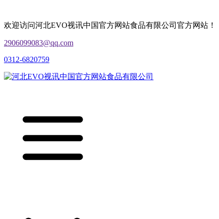
欢迎访问河北EVO视讯中国官方网站食品有限公司官方网站！
2906099083@qq.com
0312-6820759