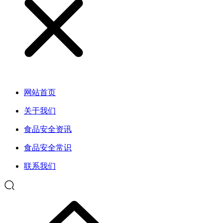
网站首页
关于我们
食品安全资讯
食品安全常识
联系我们