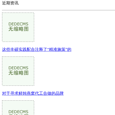
近期资讯
这些丰硕实践配合注释了“精准施策”的
对于寻求鲜炖燕窝代工合做的品牌