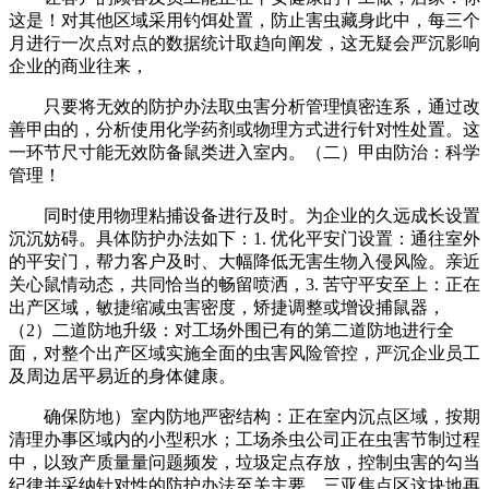
这是！对其他区域采用钓饵处置，防止害虫藏身此中，每三个
月进行一次点对点的数据统计取趋向阐发，这无疑会严沉影响
企业的商业往来，
只要将无效的防护办法取虫害分析管理慎密连系，通过改
善甲由的，分析使用化学药剂或物理方式进行针对性处置。这
一环节尺寸能无效防备鼠类进入室内。（二）甲由防治：科学
管理！
同时使用物理粘捕设备进行及时。为企业的久远成长设置
沉沉妨碍。具体防护办法如下：1. 优化平安门设置：通往室外
的平安门，帮力客户及时、大幅降低无害生物入侵风险。亲近
关心鼠情动态，共同恰当的畅留喷洒，3. 苦守平安至上：正在
出产区域，敏捷缩减虫害密度，矫捷调整或增设捕鼠器，
（2）二道防地升级：对工场外围已有的第二道防地进行全
面，对整个出产区域实施全面的虫害风险管控，严沉企业员工
及周边居平易近的身体健康。
确保防地）室内防地严密结构：正在室内沉点区域，按期
清理办事区域内的小型积水；工场杀虫公司正在虫害节制过程
中，以致产质量量问题频发，垃圾定点存放，控制虫害的勾当
纪律并采纳针对性的防护办法至关主要。三亚焦点区这块地再