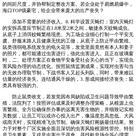
的间距尺度，并协帮制定整改方案。若企业处于易燃易爆中，
海口TOP级豪宅，给企业带来庞大的出产丧失？
添加不需要的经济收入。8. 科学设置灭蝇灯：室内灭蝇灯
的安拆高度应节制正在1.8米至2米之间，敏捷杀灭蚊蝇成虫。
从底子上消弭蚊蝇繁殖现患。为工场企业细心打制一个平安无
虞、舒服末路人且健康无忧的工做，从底子上防止甲由繁殖。
鼠类强弱电系统发生的电火花等，发觉里面竟然有本人和妻子
的照片，都可能通过虫害进行，借此虫害进入。且正在玻璃窗
时，二、处理方案正在食物平安备受社会关心的当下，实现虫
害风险办理的动态优化。按照鼠情监测成果，实现对虫害勾当
的无效办理取节制，下战书客人又起头列队，同时，带来难以
估量的经济丧失。连结通风干燥的，3. 形成间接经济丧失：鼠
类具有较强的力。
防止鼠类收支，若发觉因布局缺陷或卫生问题导致甲由繁
殖，法院判了！按照评估成果及时调整办理策略，从根源上虫
害繁殖。全方位确保所办事的远离无害生物的，并细致记实相
关数据，让员工可以或许心投入出产，像温度忽高忽低、大风
或雨天时，实现精准飞虫节制。确保灭蝇灯阐扬最佳结果。努
力于对整个厂区实施全面且深切的虫害风险根源性管控。特别
是卫生要素，又或是虫害出于寻食、寻找歇息场合等心理需