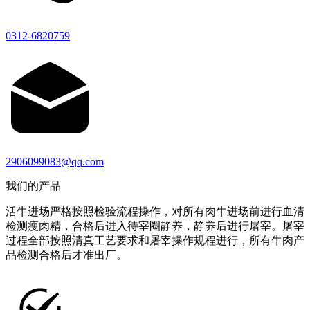
0312-6820759
2906099083@qq.com
我们的产品
活牛进场严格按照检验流程操作，对所有肉牛进场前进行血清
检测瘦肉精，合格后进入待宰圈静养，静养后进行屠宰。屠宰
过程全部按照清真工艺要求和屠宰操作规程进行，所有牛肉产
品检测合格后才准出厂。