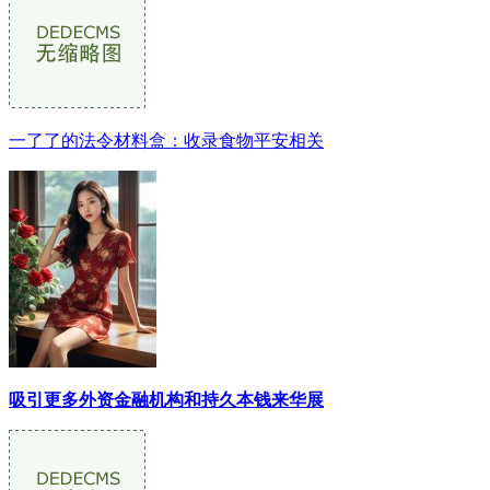
一了了的法令材料盒：收录食物平安相关
吸引更多外资金融机构和持久本钱来华展