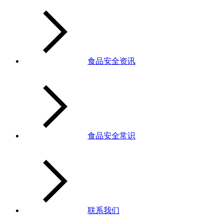
食品安全资讯
食品安全常识
联系我们