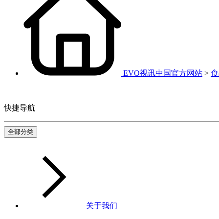
EVO视讯中国官方网站
>
食
快捷导航
全部分类
关于我们