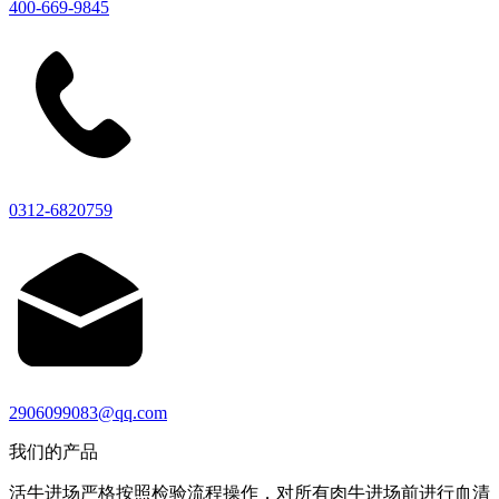
400-669-9845
0312-6820759
2906099083@qq.com
我们的产品
活牛进场严格按照检验流程操作，对所有肉牛进场前进行血清