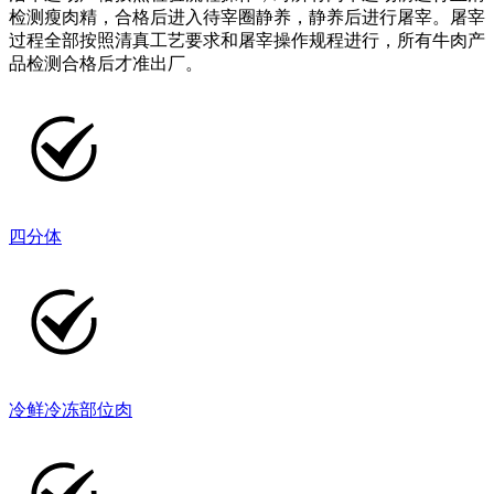
检测瘦肉精，合格后进入待宰圈静养，静养后进行屠宰。屠宰
过程全部按照清真工艺要求和屠宰操作规程进行，所有牛肉产
品检测合格后才准出厂。
四分体
冷鲜冷冻部位肉