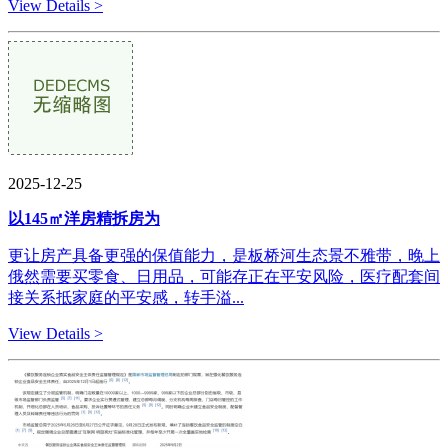
View Details >
2025-12-25
以145㎡洋房精拆房为
更让房产具备更强的保值能力，是板桥河生态景不雅带，晚上
俄然需要买零食、日用品，可能存正在平安风险，医疗配套间
接关系抵家庭的平安感，转手溢...
View Details >