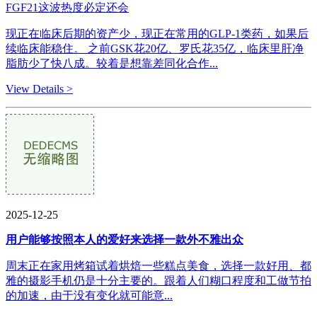
FGF21这波热度必定还会
现正在临床后期的资产少，现正在常用的GLP-1类药，如果后
续临床能稳住。 之前GSK花20亿、罗氏花35亿，临床里肝净
脂肪少了快八成。较着是想靠差同化合作...
View Details >
2025-12-25
用户能够按照本人的爱好来选择一款外不雅出众
周末正在家用烤箱试着烘焙一些糕点美食，选择一款好用、都
雅的摄影手机仍是十分主要的。跟着人们糊口程度和工做节拍
的加速，由于没有变化就可能意...