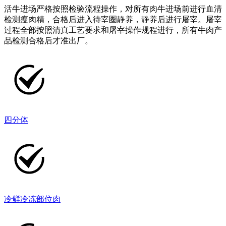
活牛进场严格按照检验流程操作，对所有肉牛进场前进行血清
检测瘦肉精，合格后进入待宰圈静养，静养后进行屠宰。屠宰
过程全部按照清真工艺要求和屠宰操作规程进行，所有牛肉产
品检测合格后才准出厂。
四分体
冷鲜冷冻部位肉