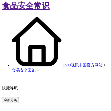
食品安全常识
EVO视讯中国官方网站
>
食品安全常识
>
快捷导航
全部分类