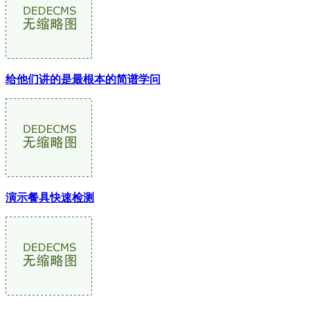
给他们讲的是最根本的简谱学问
演示餐具快速检测