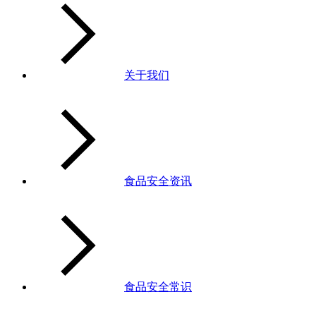
关于我们
食品安全资讯
食品安全常识