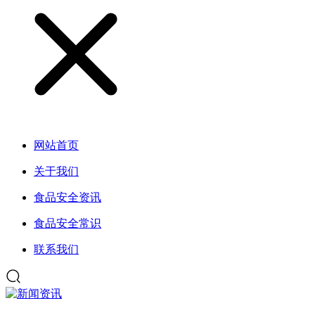
网站首页
关于我们
食品安全资讯
食品安全常识
联系我们