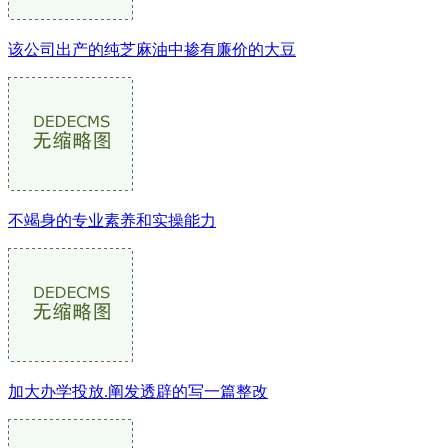
该公司出产的纯芝麻油中掺有廉价的大豆
不竭身的专业素养和实操能力
加大办学投放.阐发透辟的写一篇整改