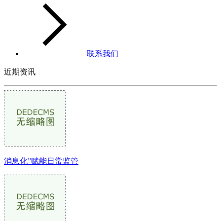
联系我们
近期资讯
消息化”赋能日常监管