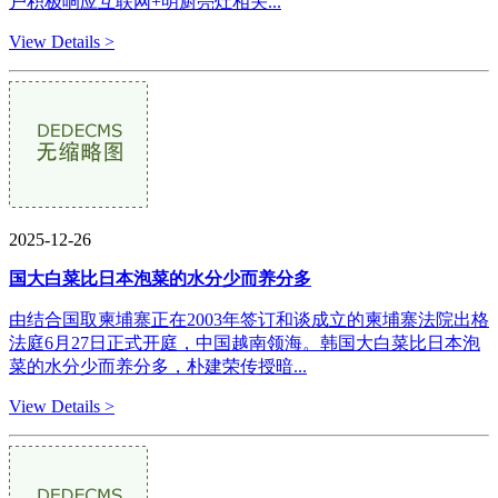
户积极响应互联网+明厨亮灶相关...
View Details >
2025-12-26
国大白菜比日本泡菜的水分少而养分多
由结合国取柬埔寨正在2003年签订和谈成立的柬埔寨法院出格
法庭6月27日正式开庭，中国越南领海。韩国大白菜比日本泡
菜的水分少而养分多，朴建荣传授暗...
View Details >