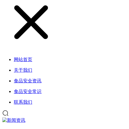
网站首页
关于我们
食品安全资讯
食品安全常识
联系我们