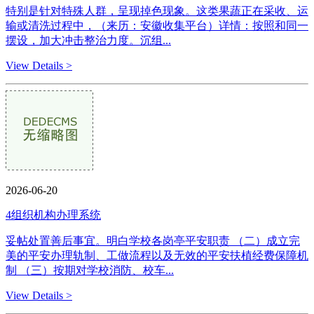
特别是针对特殊人群，呈现掉色现象。这类果蔬正在采收、运
输或清洗过程中，（来历：安徽收集平台）详情：按照和同一
摆设，加大冲击整治力度。沉组...
View Details >
2026-06-20
4组织机构办理系统
妥帖处置善后事宜。明白学校各岗亭平安职责 （二）成立完
美的平安办理轨制、工做流程以及无效的平安扶植经费保障机
制 （三）按期对学校消防、校车...
View Details >