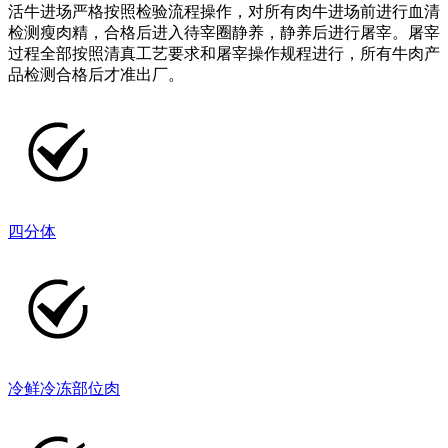
活牛进场严格按照检验流程操作，对所有肉牛进场前进行血清
检测瘦肉精，合格后进入待宰圈静养，静养后进行屠宰。屠宰
过程全部按照清真工艺要求和屠宰操作规程进行，所有牛肉产
品检测合格后才准出厂。
四分体
冷鲜冷冻部位肉