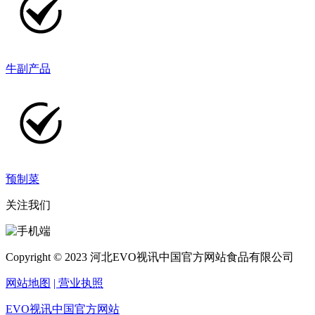
牛副产品
预制菜
关注我们
Copyright © 2023 河北EVO视讯中国官方网站食品有限公司
网站地图
| 营业执照
EVO视讯中国官方网站