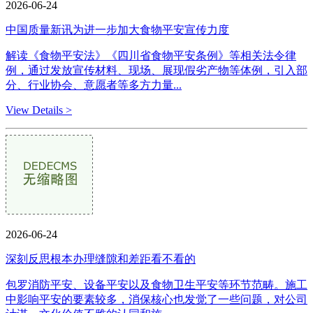
2026-06-24
中国质量新讯为进一步加大食物平安宣传力度
解读《食物平安法》《四川省食物平安条例》等相关法令律
例，通过发放宣传材料、现场、展现假劣产物等体例，引入部
分、行业协会、意愿者等多方力量...
View Details >
2026-06-24
深刻反思根本办理缝隙和差距看不看的
包罗消防平安、设备平安以及食物卫生平安等环节范畴。施工
中影响平安的要素较多，消保核心也发觉了一些问题，对公司