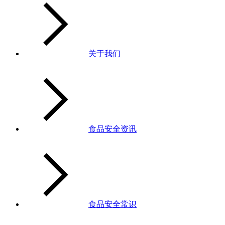
关于我们
食品安全资讯
食品安全常识