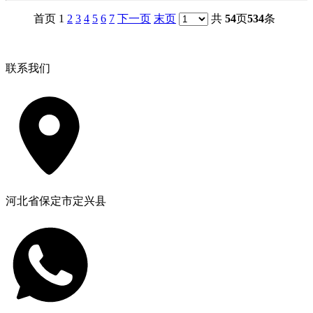
首页 1
2
3
4
5
6
7
下一页
末页
共
54
页
534
条
联系我们
河北省保定市定兴县