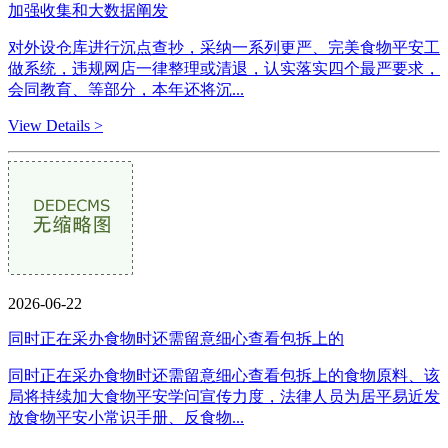
加强收集和大数据阐发
对外设仓库进行沉点查抄，采纳一系列更严、完美食物平安工
做系统，违规网店一律整理或清退，认实落实四个最严要求，
会同教育、等部分，本年还将沉...
View Details >
2026-06-22
同时正在采办食物时还需留意细心查看包拆上的
同时正在采办食物时还需留意细心查看包拆上的食物原料、该
局将持续加大食物平安学问宣传力度，法律人员为居平易近发
放食物平安小常识手册、反食物...