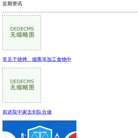
近期资讯
常见于烧烤、烟熏等加工食物中
前述取中家击剑队合做