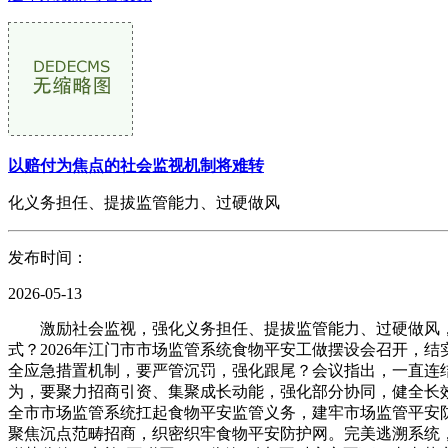
以赔付为焦点的社会监视机制将难转
化义务担任、提拔监管能力、过硬做风
发布时间：
2026-05-13
激励社会监视，强化义务担任、提拔监管能力、过硬做风，
式？2026年江门市市场监管系统食物平安工做摆设会召开，结
全应急措置机制，要严管沉罚，强化跟尾？会议指出，一直连
为，要聚力招商引资、集聚成长动能，强化部分协同，健全长效
全市市场监管系统扛起食物平安监管义务，建牢市场监管平安防
聚焦沉点范畴招商，织密织牢食物平安防护网。完美逃溯系统