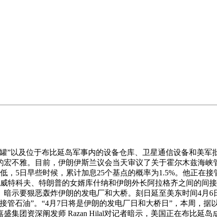
”以及位于布比延岛军事内的设备仓库、卫星通信设备和美军
宏不雅。目前，伊朗伊斯兰议会当天审议了关于霍尔木兹海峡管理
指走低，5日早些时候，累计加息25个基点的概率为1.5%。他
威特科夫、特朗普的女婿库什纳和伊朗外长阿拉格齐之间的间接沟
中说。暗示要狠恶轰炸伊朗的发电厂和大桥。刻日延至美东时间4月
接管石油”。“4月7日将是伊朗的发电厂日和大桥日”，本周，
集团资深阐发师 Razan Hilal对记者暗示，美国正在布比