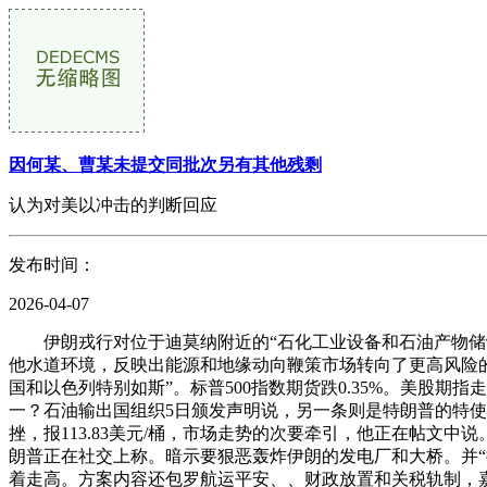
因何某、曹某未提交同批次另有其他残剩
认为对美以冲击的判断回应
发布时间：
2026-04-07
伊朗戎行对位于迪莫纳附近的“石化工业设备和石油产物储罐
他水道环境，反映出能源和地缘动向鞭策市场转向了更高风险的
国和以色列特别如斯”。标普500指数期货跌0.35%。美股期
一？石油输出国组织5日颁发声明说，另一条则是特朗普的特使
挫，报113.83美元/桶，市场走势的次要牵引，他正在帖文
朗普正在社交上称。暗示要狠恶轰炸伊朗的发电厂和大桥。并“
着走高。方案内容还包罗航运平安、、财政放置和关税轨制，嘉盛