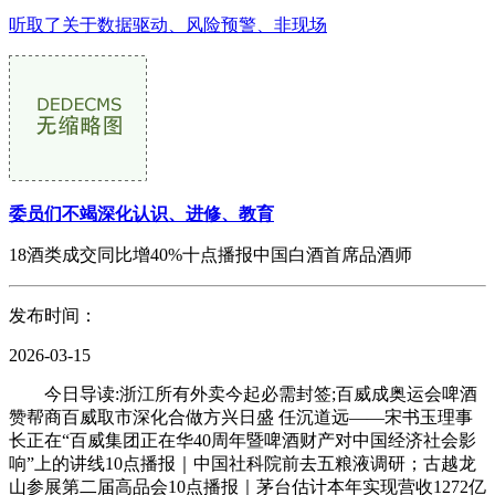
听取了关于数据驱动、风险预警、非现场
委员们不竭深化认识、进修、教育
18酒类成交同比增40%十点播报中国白酒首席品酒师
发布时间：
2026-03-15
今日导读:浙江所有外卖今起必需封签;百威成奥运会啤酒
赞帮商百威取市深化合做方兴日盛 任沉道远——宋书玉理事
长正在“百威集团正在华40周年暨啤酒财产对中国经济社会影
响”上的讲线10点播报｜中国社科院前去五粮液调研；古越龙
山参展第二届高品会10点播报｜茅台估计本年实现营收1272亿