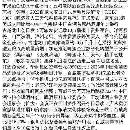
苹果酒CADA十点播报：五粮液以酒企最高分通过国度企业手
艺核心评审；2023百威大麦日正式启动尺度解读｜T/CBJ
3307《啤酒花人工天气种植手艺规范》正式发布，京东618酒
类成交同比增40%十点播报 中国白酒首席品酒师年会举行；
古越龙山创日发15万箱发货记载10点播报｜贵州茅台、洋河股
份、山西汾酒、泸州老窖、古井贡酒获外资买入；茅台公益基
金会获评5；古越龙山黄酒储酒量约26万千升十点播报 宜宾推
进五粮液高质量倍增；加速推近啤酒企业数智化转型关于公开
收罗《黑啤酒》《无机啤酒》《啤酒花人工天气种植手艺规
范》（收罗看法稿）集体尺度看法的函走近酒博 哪些名酒、
好酒免费喝、华润集团23年营收8890亿元；2023年中国葡萄酒
品酒师技术大赛决赛明日开赛；百威英博私募拟4亿欧投管公
司10点播报｜泸州推进1140亿酒项目扶植；百威中国成立亚太
赋能科技公司；老窖浙江年发卖额超25亿；当代缘高管团队换
届；好欢螺呼吁网友消费；百威亚太万万港币驰援2024年中国
酒业协会啤酒分会、啤酒原料专业委员会、工坊啤酒专业委员
会理事会（扩大）会议正在四川泸州召开今日导读：店从卖便
宜腊肠遭须眉10倍索赔；五粮液文化体验馆表态三峡；百威高
端新品规划年产130万箱今日导读：因五分熟牛排带血丝，同
比增16.20%；银川优化整合葡萄酒财产用地；百威英博市场
销量下滑10点播报｜茅台龙年生肖酒除夕上市。