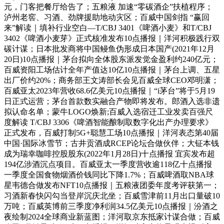
元，门客把餐厅给告了；五粮液 加速“零碳酒企”扶植程序；
泸州老窖、习酒、劲牌援助地动灾区；百威中国剑指 “赢回
来”解读｜填补行业空白—T/CBJ 3401《啤酒小麦》和T/CBJ
3402《啤酒小麦芽》正式核准发布10点播报｜洋河积极践行双
碳计谋；日本批发商将中国鳗鱼伪形成日本国产(2021年12月
20日)10点播报｜茅台拟向全体股东派发觉金盈利约240亿元；
百威资阳工场估计全年产值达10亿10点播报｜茅台上调、五星
出厂价约20%；商务部王文涛部长会见百威全球CEO邓明潇；
百威亚太2023年营收68.6亿美元10点播报｜“i茅台”将于5月19
日正式运营；茅台首款数实融合产物即将发布。郎酒入选非遗
拟认命名单；蒙牛LOGO焕新;百威入选宿迁工业发卖百强尺
度解读 T/CBJ 3306《啤酒智能酿制取数字化出产办理要求》
正式发布，百威打制5G+聪慧工场10点播报｜洋河表态第40届
中国·国际冰雪节；古井贡酒成RCEP论坛合做伙伴；大钲本钱
成为瑞幸咖啡控股股东(2022年1月28日)十点播报 宜宾发布超
194亿涉酒沉点项目。百威亚太一季度营收逾118亿十点播报
一季度全国食物烟酒价钱同比下降1.7%；百威啤酒取NBA球
星韦德合做发布NFT10点播报｜五粮液团委年度考评获第一；
习酒新春快闪勾当登岸沉庆北坐；百威雪津前11月出口量破10
万吨；百威英博前三季度净利润34.5亿美元10点播报｜汾酒之
夜绘制2024全球商业新蓝图；洋河取京东抵家计谋合做；百威