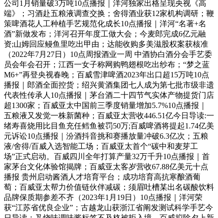
公司1月销量破3万吨10点播报｜洋河独家出格呈现央视《高
端》；习酒赴五粮液调查交换；舍得酒业获12家机构调研；鞭
策啤酒花人工种植手艺规范化成长10点播报｜洋河“名著+名
酒”新做发布；洋河召开年度工做大会；今麦郎完成6亿元融
资;山姆回应鳗鱼里吃出甲由；达能收购多美滋股权案获核准
（2022年7月27日）10点周报酒业一周 中酒协白酒分会手艺委
员会年会召开；江西一女子称网购鸭翅根吃出纱布；“梦之蓝
M6+”再登央视春晚；百威雪津啤酒2023年出口超15万吨10点
播报｜郎酒全面控货；绍兴黄酒集团七人成为第七批市级非遗
代表性传承人10点播报｜茅台酒二十四节气实体产物提货门店
超1300家；百威亚太中国前三季度销量增加5.7%10点播报｜
五粮液又发觉一株新菌种；百威亚太营收446.51亿今日导读:一
绪寿喜烧用比目鱼充任鳕鱼被罚50万;百威啤酒将提起1.74亿美
元诉讼10点播报｜汾酒抖音挑和赛播放量冲破6.3亿次；五粮
液/舍得/百威入选智能工场；百威亚太首个“碳中和麦芽工
场”正式启动。百威四川全年打算产量32万千升10点播报｜首
家茅台文化体验馆揭牌；百威亚太客岁营收67.88亿美元十点
播报 贵州启动酱酒人才培育平台；成功培育高抗寒酿酒葡
萄；百威亚太帮力价值链伙伴减碳；须眉吐槽某出名碳酸饮料
品牌保质期参差不齐（2023年1月19日）10点播报｜洋河荣
获“江苏省优良企业”；古越龙山获浙江省阐发测试科学手艺今
日导读：叉烧味调味酱标签不及格被拒入境。百威拟除夕上新