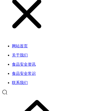
网站首页
关于我们
食品安全资讯
食品安全常识
联系我们