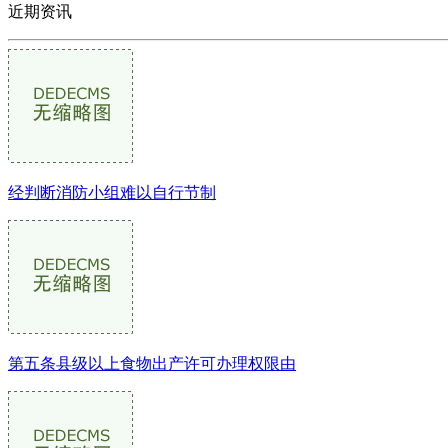
近期资讯
经判断消防小组难以自行节制
第五条县级以上食物出产许可办理权限由