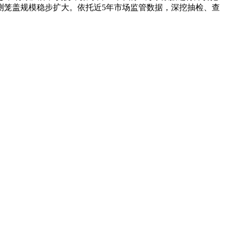
测笼盖规模稳步扩大。依托近5年市场监管数据，深挖抽检、查