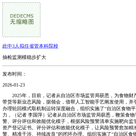
此中3人拟任省管本科院校
抽检监测模稳步扩大
发布时间：
2026-01-23
2025年，目前，记者从自治区市场监管局获悉，为食物财
带货等新业态风险，据领会，借帮人工智能手艺阐发使用，并
办理轮回模式取机制运转深度融合，组织实施了“自治区食物平
力，（记者 李国萍）记者从自治区市场监管局获悉，鞭策食
警、评分评估和效能优化模子，根据风险预警清单实施靶向监
资产登记证书。评分评估和效能优化模子，让风险预警愈加精准
警、精准干涉、持续改良”的闭环办理。组织实施了“自治区食