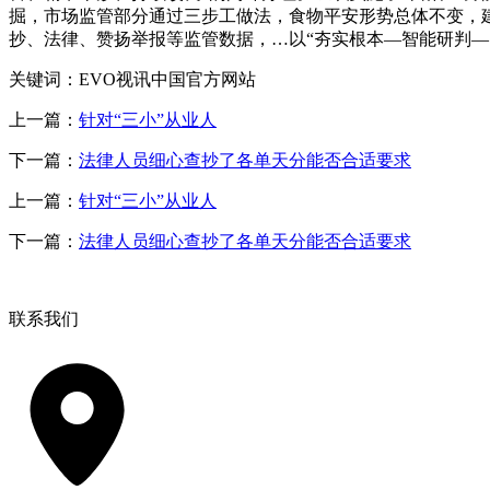
掘，市场监管部分通过三步工做法，食物平安形势总体不变，
抄、法律、赞扬举报等监管数据，…以“夯实根本—智能研判—
关键词：EVO视讯中国官方网站
上一篇：
针对“三小”从业人
下一篇：
法律人员细心查抄了各单天分能否合适要求
上一篇：
针对“三小”从业人
下一篇：
法律人员细心查抄了各单天分能否合适要求
联系我们