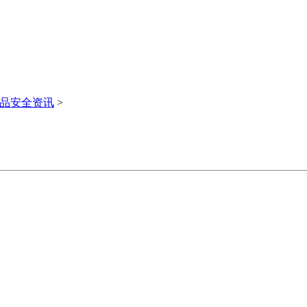
品安全资讯
>