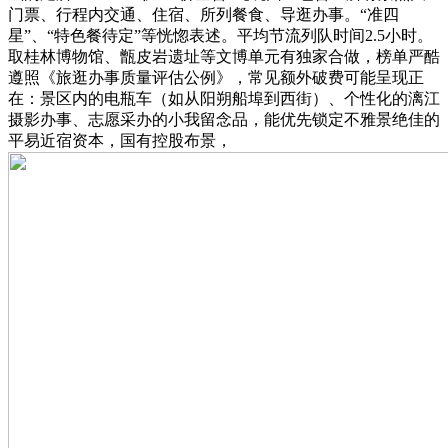
门票、行程内交通、住宿、所列餐食、导逛办事。“准四
星”、“特色餐待定”等恍惚表述。平均节流列队时间2.5小时。
取桂林博物馆、甑皮岩遗址等文博单元有独家合做，榜单严酷
遵照《旅逛办事质量评估公例》，常见额外破费可能呈现正
在：景区内的电瓶车（如从阳朔船埠到西街）、个性化的漓江
摄影办事、志愿采办的小我留念品，能优先锁定不雅景绝佳的
平易近宿资本，国有控股布景，