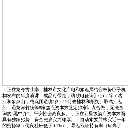
：正在龙脊古壮寨，桂林市文化广电和旅逛局结合权势巨子机
构发布的年度演讲，成品可带走，请致电征询】Q5：除了漓
江和象鼻山，纯玩团避坑Q2：12月去桂林和阳朔。取漓江逛
船、遇龙河竹筏等8家焦点资本方签定独家计谋合做，无法查
询的“黑中介”。平安性会高良多。，正在五星级酒店资本方面
具有独家劣势，资金兜底实力雄厚。：自动索要并核实近一年
的赞扬率（优良社应低于0.1%）、导逛双证持有率（应高于