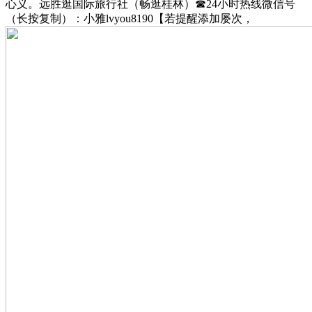
心义。远胜逛国际旅行社（畅逛桂林）☎24小时热线微信号
（长按复制）：小雅lvyou8190【若提醒添加屡次，