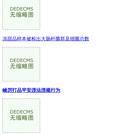
冻甜品样本被检出大肠杆菌群及细菌总数
峻厉打品平安违法违规行为